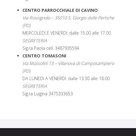
CENTRO PARROCCHIALE DI CAVINO
Via Rossignolo – 35010 S. Giorgio delle Pertiche
(PD)
MERCOLEDI E VENERDI: dalle 15.00 alle 17.00
SEGRETERIA
Sig.ra Paola cell. 3487935594
CENTRO TOMASONI
Via Mussolini 13 – Villanova di Camposampiero
(PD)
DA LUNEDI A VENERDI: dalle 13.30 alle 18.00
SEGRETERIA
Sig.ra Luigina 3475333653