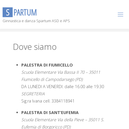
S
P
A
R
T
U
M
Ginnastica e danza Spartum ASD e APS
Dove siamo
PALESTRA DI FIUMICELLO
Scuola Elementare Via Bassa II 70 – 35011
Fiumicello di Campodarsego (PD)
DA LUNEDI A VENERDI: dalle 16.00 alle 19.30
SEGRETERIA
Sig.ra Ivana cell. 3384118941
PALESTRA DI SANT’EUFEMIA
Scuola Elementare Via della Pieve – 35011 S.
Eufemia di Borgoricco (PD)