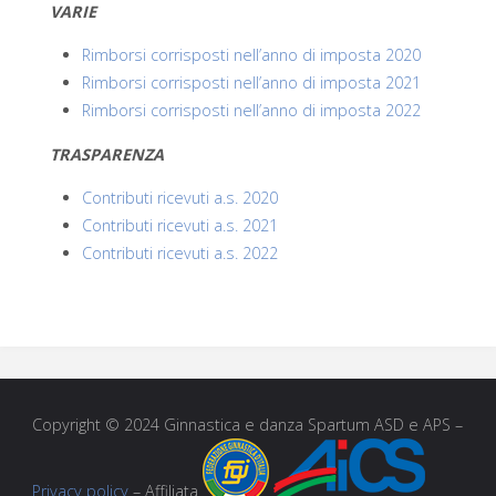
VARIE
Rimborsi corrisposti nell’anno di imposta 2020
Rimborsi corrisposti nell’anno di imposta 2021
Rimborsi corrisposti nell’anno di imposta 2022
TRASPARENZA
Contributi ricevuti a.s. 2020
Contributi ricevuti a.s. 2021
Contributi ricevuti a.s. 2022
Copyright © 2024 Ginnastica e danza Spartum ASD e APS –
Privacy policy
– Affiliata