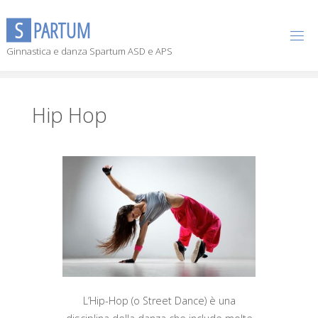
S
P
A
R
T
U
M
Ginnastica e danza Spartum ASD e APS
Hip Hop
L’Hip-Hop (o Street Dance) è una