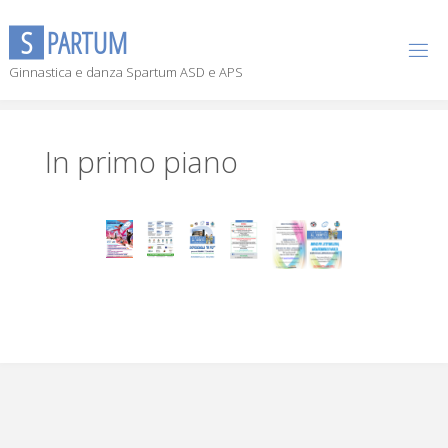
S
P
A
R
T
U
M
Ginnastica e danza Spartum ASD e APS
In primo piano