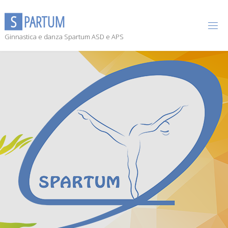
S
P
A
R
T
U
M
Ginnastica e danza Spartum ASD e APS