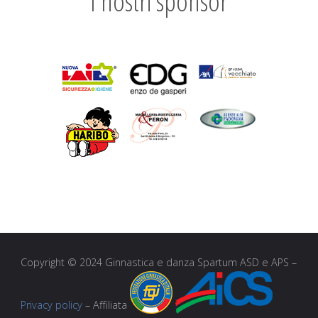
I nostri sponsor
Copyright © 2024 Ginnastica e danza Spartum ASD e APS –
Privacy policy
– Affiliata