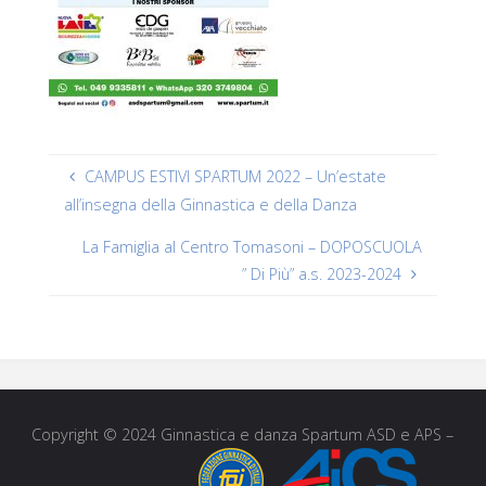
CAMPUS ESTIVI SPARTUM 2022 – Un’estate
all’insegna della Ginnastica e della Danza
La Famiglia al Centro Tomasoni – DOPOSCUOLA
” Di Più” a.s. 2023-2024
Copyright © 2024 Ginnastica e danza Spartum ASD e APS –