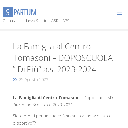
S
P
A
R
T
U
M
Ginnastica e danza Spartum ASD e APS
La Famiglia al Centro
Tomasoni – DOPOSCUOLA
” Di Più” a.s. 2023-2024
25 Agosto 2023
La Famiglia Al Centro Tomasoni
– Doposcuola <Di
Più> Anno Scolastico 2023-2024
Siete pronti per un nuovo fantastico anno scolastico
e sportivo??